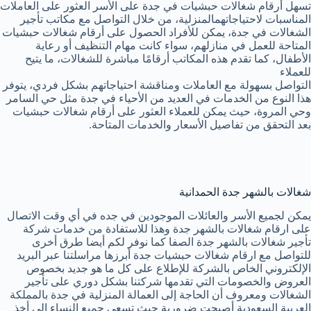
تسهل أرقام شغالات حبشيات في جدة على الأسر العثور على العاملات
المناسبات لاحتياجاتهمالمنزلية، من خلال التواصل مع مكاتب تأجير
الشغالات في جدة، يمكن للأفراد الحصول على أرقام شغالات حبشيات
المتاحة للعمل في منازلهم، سواء كانت مهام التنظيف أو رعاية
الأطفال، كما تقدم هذه المكاتب أرقامًا مباشرة للشغالات، ما يتيح
للعملاء
التواصل بسهولة مع العاملات ومناقشة احتياجاتهم بشكل فردي، يتوفر
هذا النوع من الخدمات في العديد من الأحياء في جدة مثل حي السامر
وحي المروة، حيث يمكن للعملاء العثور على أرقام شغالات حبشيات
بعد التحقق من تفاصيل الأسعار والخدمات المتاحة.
شغالات بالشهر جدة الحمدانية
يمكن لجميع الأسر والعائلات الموجودين في جده في أي وقت الاتصال
على ارقام شغالات بالشهر جدة وهذا للاستفادة من خدمات شركة
تأجير شغالات بالشهر جدة الصفا كما نوفر لكم أيضا طرق أخرى
للتواصل مع ارقام شغالات حبشيات جدة أبرزها مراسلتنا عبر البريد
الإلكتروني الخاص بالشركة للإطلاع على كل ما هو جديد بخصوص
العروض والخصومات التي تقدمها شركتنا بشكل دوري على تأجير
الشغالات ومعروف أن الحاجة إلى العمالة المنزلية في جدة بالمملكة
العربية السعودية أصبحت ضرورية حيث تسعى جميع النساء إلى أخذ