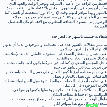
قسط من الراحة من الأعمال المنزلية وتوفير الوقت والجهد الذي
يمكن أن يضيع في إدارة شؤون المنزل بالاعتماد على شغالات بجدة
بالشهر وبهذا يتوافر لديهم وقت لإدارة الأمور الشخصية أو للعمل كما
يساهم العاملين في شركتنا على مساعدة أكبر قدر من العملاء
للوصول إلى مستوى النظافة المطلوب مع الاهتمام بكل التفاصيل
المنزلية.
شغالات حبشيه بالشهر حى ابحر جده
ما يميز شغالات بالشهر جده حى الحمدانية والموجودين لدينا أن لديهم
الاحترام الكامل للدين الإسلامي
على اعتبار أن معظم العملاء في السعودية حاملين الديانة الإسلامية
وكذلك يحترمون العادات والتقاليد
داخل المجتمع السعودي كما اننا في شركتنا يكون لدينا جانب مختلف
في تدريب شغالات بالشهر فى جده
على مهام مختلفة أبرزها كيفية العمل على غسيل السجاد باستخدام
الماكينات التي تعمل بالبخار والعمل
على تنظيف أرضيات الحمامات والمطابخ وغسيل السيراميك وتنظيف
الأتربة الموجودة في كل مكان
في البيت والاهتمام بنظافة الملابس وغسلها وكيفها ورصها في
الدواليب مع الاحتفاظ بنظافة المكان
طوال الوقت والحرص على تحضير طعام بمذاق مميز ووصفات
متجددة في كل يوم هذا متوافر لكم