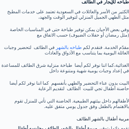
طباخه للإيجار في الطائف
الكثير من الأسر والعائلات في السعودية تعتمد على خدمات المطبخ
مثل الطهي الجميل المنزلي لتوفير الوقت والجهد،
وفي بعض الأحيان يمكن توفير طباخة حتى في المناسبات الخاصة
(مثل رمضان أو حفلات الضيوف) حسب الاتفاق مع
مقدّم الخدمة. فنقدم لكم
طباخه بالشهر
في الطائف لتحضير وجبات
العائلة اليومية بما يتناسب مع الأذواق والعادات
الغذائية،كما اننا نوفر لكم أيضا طباخة منزلية شرق الطائف للمساعدة
في إعداد وجبات يومية شهية ومتنوعة داخل
البيت بدون عناء التحضير والطهي بأنفسهم كما اننا نوفر لكم أيضا
حاضنة أطفال تجي للبيت الطائف لتقديم الرعاية
لأطفالهم داخل بيئتهم الطبيعية. الحاضنة التي تأتي للمنزل تقوم
بالاهتمام بالطفل وفق جدول يومي متفق عليه.
مربية أطفال بالشهر الطائف
نقوم دائما بتوفير
مربية أطفال بالشهر الطائف
و
جليسه أطفال