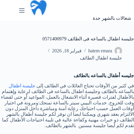
لتجاوز
لى
لمحتوى
شغالات بالشهر جدة
جليسة اطفال بالساعه فى الطائف 0571400979
hatem emara
فبراير 18, 2026
جليسة اطفال الطائف
جليسه أطفال بالساعه بالطائف
في كثير من الأوقات تحتاج العائلات في الطائف إلى
جليسة اطفال
بالساعه بالطائف وجليسة اطفال بالساعه فى الطائف لرعاية وإهتمام
بالأطفال لفترات قصيرة أثناء الانشغال بالعمل، المواعيد أو حتى لقضاء
وقت للخروج. خدمات البيبي سيتر بالساعة تمنحك:ومرونة في اختيار
أوقات العمل حسب احتياجك رعاية آمنة ومباشرة داخل المنزل دون
الالتزام بعقد شهري ويمكننا ايضاً ان نوفر لكم جليسة أطفال بالشهر
الطائف ذو خبرات مهنية وكفاءة عالية في تلبية احتياجات الأطفال كما
نقدم لكم أيضا جليسة مسنين بالشهر بالطائف.