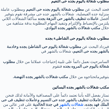
مطلوب شغالة باليوم بجده حى النعيم
فعند البحث عن
مطلوب شغالة باليوم بجده حى النعيم
ومطلوب عاملة
منزلية جده الفيصلية، شغالات بالشهر جده حى مشرفة نقوم بتوفير
أفضل
عاملات تنظيف بالشهر حى النزهة بجده
منأكفأ الشغالات اللاتي
يلتزمن بالإنضباط والإلتزام وتنفيذ المهام المطلوبة بدقة متناهية من
خلال
مكتب شغالات بالشهر بجده البوادى
.
مطلوب شغالة باليوم حى الشاطىء بجده
فيزداد البحث عن
مطلوب شغالة باليوم حى الشاطئ بجده وخادمة
بالشهر بجده حى النعيم،
شغالات بالشهر في
السامرحيث نعمل دائماً على تلبية إحتياجات عملائنا من خلال
مطلوب
شغالة
باليوم حى المروه بجده
فنقوم
بتوفيرماتحتاجوه من خلال
مكتب
شغالات بالشهر بجده النهضة.
مكتب شغالات بالشهر بجده البساتين
نمتاز بفضل الله بأننا نعتمد دائماً على المصداقية والأمانة لذلك فنحن
نختار
عاملات تنظيف بالشهر جده حى النسيم وعاملات تنظيف فى حى
الملك فهد بجده،
شغالات بالشهر
في جدة الخالدية
على قدر عالي من