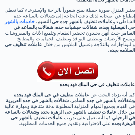
يعتبر المنزل صورة جميلة يمنح شعوراً بالراحة والإسترخاء كما تعطي
إنطباع عن أصحابه لذلك دعت الحاجة إلى شغالات بالساعة جدة
الشاطىء و
عاملات تنظيف بالشهر جده حى النسيم
،
خادمات بالشهر
حى الفيصلية بجده، شغالات حبشيات جده، شغالات بالساعه في
السامر
حيث أنهن يجيدون تحضير الطعام وتلميع الأثاث والمفروشات
ومسح الأرضيات وتنظيف النوافذ وتنظيف الحمامات والمطابخ
والبوتاجازات والثلاجة وغسيل الملابس من خلال
عاملات تنظيف حى
السلامه بجده.
عاملات تنظيف فى حى الملك فهد بجده
كما أنه يزداد البحث عن
عاملات تنظيف في حى الملك فهد بجده
وشغالات بالشهر في جده السامر، شغالات بالشهر في جده العزيزية
في القيام بجميع المهام المنزلية المطلوبة بدقة متناهية ومهارة عالية
من خلال
عاملات تنظيف بالشهر حى الزهرة بجده وشغالات بالساعه
في الرحيلي
كما أنه نعمل على تدريب
عاملات
تنظيف بالشهر حى
الزهرة بجده
على الإحترافية وتقديم جميع الخدمات المطلوبة.