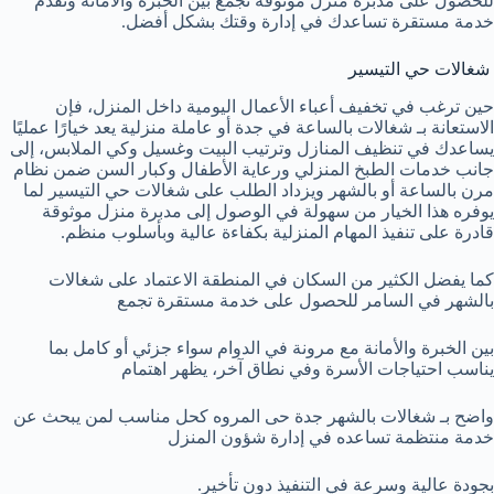
للحصول على مدبرة منزل موثوقة تجمع بين الخبرة والأمانة وتقدم
خدمة مستقرة تساعدك في إدارة وقتك بشكل أفضل.
شغالات حي التيسير
حين ترغب في تخفيف أعباء الأعمال اليومية داخل المنزل، فإن
الاستعانة بـ شغالات بالساعة في جدة أو عاملة منزلية يعد خيارًا عمليًا
يساعدك في تنظيف المنازل وترتيب البيت وغسيل وكي الملابس، إلى
جانب خدمات الطبخ المنزلي ورعاية الأطفال وكبار السن ضمن نظام
مرن بالساعة أو بالشهر ويزداد الطلب على شغالات حي التيسير لما
يوفره هذا الخيار من سهولة في الوصول إلى مدبرة منزل موثوقة
قادرة على تنفيذ المهام المنزلية بكفاءة عالية وبأسلوب منظم.
كما يفضل الكثير من السكان في المنطقة الاعتماد على شغالات
بالشهر في السامر للحصول على خدمة مستقرة تجمع
بين الخبرة والأمانة مع مرونة في الدوام سواء جزئي أو كامل بما
يناسب احتياجات الأسرة وفي نطاق آخر، يظهر اهتمام
واضح بـ شغالات بالشهر جدة حى المروه كحل مناسب لمن يبحث عن
خدمة منتظمة تساعده في إدارة شؤون المنزل
بجودة عالية وسرعة في التنفيذ دون تأخير.