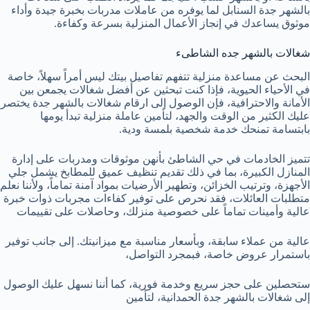
بالشهر جدة السنابل لما يوفره من عاملات مدربات بخبرة جيدة وأداء
موثوق يساعدك في إنجاز الأعمال المنزلية بسرعة وكفاءة.
شغالات بالشهر جده الشاطىء
البحث عن مساعدة منزلية تتفهم تفاصيل بيتك ليس أمراً سهلاً، خاصة
في الأحياء الحيوية، فإذا كنت تبحثين عن أفضل شغالات يجمعن بين
الأمانة والاحترافية، فإن الوصول إلى ارقام شغالات بالشهر جدة يختصر
عليك الكثير من الوقت والجهد، لتأمين عاملة منزلية تبدأ يومها
بابتسامة تمنحك خدمة شخصية بلمسة ودية.
​تتميز الخادمات في حي الشاطئ بأنهن موثوقات ومدربات على إدارة
المنازل الكبيرة، بما في ذلك تقديم تنظيف عميق للمطابخ يشمل جلي
الأجهزة، وترتيب الخزائن، وتطهير الأرضيات بمواد آمنة تماماً، و​لأننا نعلم
متطلبات العائلات، فقد نحرص على توفير كفاءات مجربات ذوات خبرة
عالية وأمينات تماماً على خصوصية منزلك، وحاصلات على تقييمات
عالية من عملاء سابقة، وبأسعار مناسبة مع ميزانيتك. إلى جانب توفير
باستمرار عروض خاصة، فبمجرد التواصل،
ستحصلين على حجز سريع وخدمة فورية، كما أننا نسهل عليك الوصول
إلى شغالات بالشهر جدة الحمدانية، لتأمين