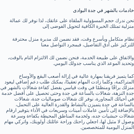
خادمات بالشهر في جدة البوادى
نحن ندرك حجم المسؤولية الملقاة على عاتقك، لذا نوفر لك عمالة
منزلية تمتلك الخبرة الكافية لتحويل الفوضى إلى
نظام متكامل وبأسرع وقت، فقد نضمن لك مدبرة منزل محترفة
للتركيز على أدق التفاصيل، فبمجرد التواصل معنا
والاتفاق على طبيعة الخدمة، فنحن نضمن لك الالتزام التام بالوقت،
وتحديد الموعد الذي يناسب جدولك اليومي.
كما ​يتميز فريقنا بمهارة عالية في إزالة أصعب البقع والأوساخ
المتراكمة، وكلما زادت المهام تعقيدًا، يمكنك طلب دعم إضافي ليعود
منزلك براقًا ومنظمًا في وقت قياسي بفضل كفاءة شغالات بالشهر في
جدة النزهة، شغالات بالساعة في جدة وحتى ​تحصيل على أفضل خدمة
في أحيائك المجاورة، نوفر لك شغالات صوماليات جدة، شغالات
بالساعة في جدة يتميزن بالنشاط والقدرة العالية على التحمل،
بالإضافة إلى تأمين عاملات أمينات وسريعات في الأداء بتوفير ارقام
شغالات حبشيات جده، ولخدمة المناطق المحيطة بكفاءة وسرعة
وصول لا مثيل لها، اجعلي راحتك وراحة عائلتك أولويتك، واتركي مهام
المنزل اليومية للمتخصصين.