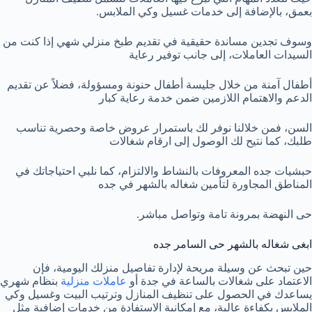
بعمق، بالإضافة إلى خدمات غسيل وكي الملابس.
وسوف تجدين مساندة حقيقية في تقديم طبخ منزلي شهي إذا كنت من
السيدات العاملات، إلى جانب توفير رعاية
أطفال آمنة من خلال جليسة أطفال حنونة ومسؤولة، فضلاً عن تقديم
الدعم والاهتمام اللازمين ضمن خدمة رعاية كبار
السن، فمن خلالنا ​نوفر لك باستمرار عروض خاصة وحصرية تناسب
طلبك، كما نتيح لك الوصول إلى ارقام شغالات
حبشيات جده المعروفات بالنشاط والالتزام، كما نلبي احتياجاتك في
المناطق المجاورة لتأمين شغاله بالشهر في جده
حى النهضة بمرونة تامة وتواصل مباشر.
ابغى شغاله بالشهر حى السامر جده
حين تبحث عن وسيلة مريحة لإدارة تفاصيل منزلك اليومية، فإن
الاعتماد على شغالات بالساعة في جدة أو
عاملات منزلية
بنظام شهري
يساعدك في الحصول على تنظيف المنازل وترتيب البيت وغسيل وكي
الملابس بكفاءة عالية، مع إمكانية الاستفادة من خدمات إضافية مثل