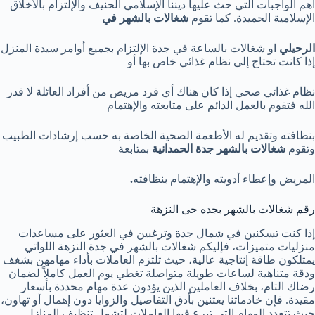
أهم الواجبات التي حث عليها ديننا الإسلامي الحنيف والإلتزام بالأخلاق
الإسلامية الحميدة. كما تقوم
شغالات بالشهر في
الرحيلي
او شغالات بالساعة في جدة الإلتزام بجميع أوامر سيدة المنزل
إذا كانت تحتاج إلى نظام غذائي خاص بها أو
نظام غذائي صحي إذا كان هناك أي فرد مريض من أفراد العائلة لا قدر
الله فتقوم بالعمل الدائم على متابعته والإهتمام
بنظافته وتقديم له الأطعمة الصحية الخاصة به حسب إرشادات الطبيب
وتقوم
شغالات بالشهر جدة الحمدانية
بمتابعة
المريض وإعطاء أدويته والإهتمام بنظافته
.
رقم شغالات بالشهر بجده حى النزهة
إذا كنت تسكنين في شمال جدة وترغبين في العثور على مساعدات
منزليات متميزات، فإليكم شغالات بالشهر في جدة النزهة اللواتي
يمتلكون طاقة إنتاجية عالية، حيث تلتزم العاملات بأداء مهامهن بشغف
ودقة متناهية لساعات طويلة متواصلة تغطي يوم العمل كاملاً لضمان
رضاك التام، بخلاف العاملين الذين يؤدون عدة مهام محددة بأسعار
مقيدة. فإن خادماتنا يعتنين بأدق التفاصيل والزوايا دون إهمال أو تهاون،
حيث ​تتعدد المهام التي تبرع فيها العاملات لتشمل تنظيف المنازل