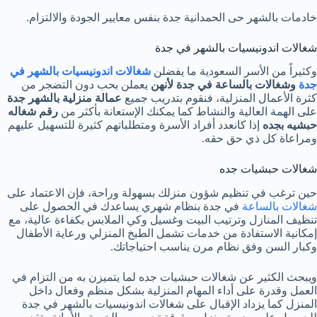
خادمات بالشهر حى الحمدانية جدة بنفس معايير الجودة والالتزام.
شغالات اندونيسيات بالشهر في جدة
وكثيراً من الأسر السعودية ما يفضلن
شغالات اندونيسيات بالشهر في
جدة
وشغالات بالساعة في جدة
لأنهن
يعملن بحب دون التضجر من
كثرة الأعمال المنزلية، فنقوم بتدريب جميع
عمالة منزلية بالشهر جدة
على الهمة العالية والنشاط كما يمكنك الإستعانة بأكثر من
رقم شغاله
حبشيه بجده
إذا كانعدد أفراد الأسرة ومتطلباتهم كثيرة للتسهيل عليهم
ومراعاة كل ذي حق حقه.
شغالات حبشيات جده
حين ترغب في تنظيم شؤون منزلك بسهولة وراحة، فإن الاعتماد على
شغالات بالساعة
في جدة بنظام شهري يساعدك في الحصول على
تنظيف المنازل وترتيب البيت وغسيل وكي الملابس بكفاءة عالية، مع
إمكانية الاستفادة من خدمات تشمل الطبخ المنزلي ورعاية الأطفال
وكبار السن وفق نظام مرن يناسب احتياجاتك.
ويبحث الكثير عن شغالات حبشيات جده لما يتميزن به من التزام في
العمل وقدرة على أداء المهام المنزلية بشكل منظم وفعال داخل
المنزل كما يزداد الإقبال على شغالات اندونيسيات بالشهر في جدة