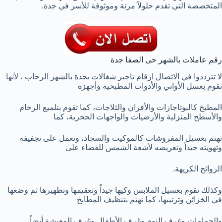
المتخصصة التي تقدم حلولاً مرنة وموثوقة للأسر في جدة.
رقم عاملات بالشهر حى الصفا جدة
لا تترددوا في الاتصال ارقام تاجير شغالات بجدة بالشهر الرحاب ، لأنها
تقوم بغسل الأواني والأدوات المطبخية وأجهزة
المطبخ كالبوتاجازات والأفران والثلاجات، كما تقوم بتلميع الرخام
والأسطح المنزلية والأرضيات والواجهات الحجرية، كما
تهتم بغسيل المفروشات كالموكيت والسجاد، وتعمل على تجفيفه
وتهويته جيداً وتعريضه لأشعة الشمس للقضاء على
الروائح الكريهة.
وكذلك تقوم بغسيل الملابس وكيها جيداً وتعقيمها وتطهيرها ثم وضعها
في الخزائن وترتيبها، كما تهتم بتنظيف المطابخ
والحمامات وغرف النوم وغرف الأطفال وغرف المعيشة أيضاً،