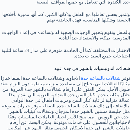
جدة الكندرة التي تتعامل مع جميع المواقف الصعبة.
وتتميز بحسن تعاملها مع الطفل وذكائها الكبير، كما أنها مميزة بأخلاقها
الحسنة وشكلها المناسب، فهذه الحاضنة تهتم
بالطفل وتقوم بتجهيز الوجبات الصحية له وتساعده في إعداد الواجبات
المدرسية بمكة، والاستعداد جيداً لتأدية
الاختبارات المختلفة، كما أن الخادمة متوفرة على مدار 24 ساعة لتلبية
احتياجات جميع السيدات بجدة.
شغالات اندونيسيات بالشهر في جدة عبيد
توفر
شغالات بالساعه جدة
الاجاويد وشغالات بالساعه جدة الصفا خيارًا
مثاليًا للعائلات التي تحتاج إلى مساعدة منزلية منتظمة دون التزام بعقد
طويل الأجل، يمكن العثور على ارقام شغالات بالشهر جدة المروة من
خلال مكاتب خدم لكبار السن جدة البغدادية الغربية التي تقدم أيضًا
عمالة منزلية لرعاية كبار السن ومربيات أطفال في جدة البوادي
بالإضافة إلى ذلك شغالات بالساعه جدة الصفا ، تتوفر خيارات متنوعة
مثل جليسة مسنين بالشهر جده المرجان وشغالات كينيات بالشهر
جدة حي الرويس ، مما يتيح للأسر اختيار العاملات المناسبات وفقًا
لاحتياجاتهن للحصول على خدمات موثوقة، يمكن البحث عن أرقام
عاملات بالشهر في جدة الاسكان الجنوبي مدائن الفهد عبر المكاتب