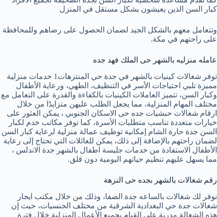
كبار السن الذين يعيشون بشكل مستقل في المنزل
وتتعامل معهم بالشكل الجيد لضمان الحصول على رضاهم وللمحافظة
على راحتهم في مكة.
عامله منزليه بالشهر حى الملك فهد جده
توفر شغالات كينيات بالشهر في جدة حي المنتزهات1 خدمات منزلية
مميزة تلبي احتياجات الأسر في التنظيف، الطهي، ورعاية الأطفال
وكبار السن، تتميز العاملات الكينيات بالكفاءة والقدرة على التعامل مع
مختلف المهام المنزلية، مما يجعل الطلب عليهن متزايدًا من خلال
ارقام شغالات حبشيات جده حى الاسكان الجنوبي ، يمكن العثور على
خيارات متعددة تناسب متطلبات الأسرة، كما توفر مكاتب خدم لكبار
السن جدة حارة الشام إمكانية توظيف عمالة منزلية لرعاية كبار السن
لضمان راحتهم بالإضافة إلى ذلك، يمكن للعائلات التي تحتاج إلى رعاية
الأطفال الاستفادة من خدمات جليسة اطفال بالشهر جدة الاندلس ،
مما يسهل عليهم تنظيم حياتهم اليومية دون قلق.
رقم شغالات بالشهر بجده حى النزهة
نوفر لك شغالات بالساعه جدة الصفا، وذلك من خلال مكتب ايجار
شغالات جدة حي البغدادية الشرقية من مختلف الجنسيات، حيث إن
هذه الشغالة مدربة على القيام بجميع الأعمال المنزلية خلال فترة