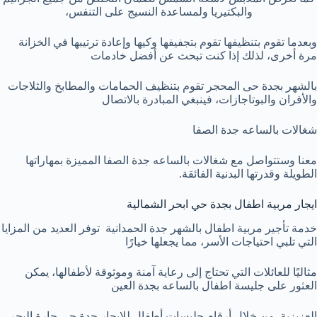
والبكتيريا ولمساعدة النسيج على التنفس،
وبعدما تقوم بتنظيفها تقوم بتجفيفها وكيها وإعادة ترتيبها في الخزانة
مرة أخرى، لذلك إذا كنت تبحث عن أفضل خادمات
بالشهر بجدة حى المحجر تقوم بتنظيف الحمامات والمطابخ والثلاجات
والأفران والبوتاجازات، فينبغي المبادرة بالاتصال
شغالات بالساعه جدة الصفا
معنا وستتواصل مع شغالات بالساعه جدة الصفا المميزة بمهاراتها
الطويلة وقدرتها البدنية الفائقة.
ايجار مربية اطفال بجدة حي ابحر الشمالية
خدمة تأجير مربية اطفال بالشهر جدة الحمدانية توفر العديد من المزايا
التي تلبي احتياجات الأسر، مما يجعلها خيارًا
مثاليًا للعائلات التي تحتاج إلى رعاية آمنة وموثوقة لأطفالها، يمكن
العثور على جليسة اطفال بالساعه بجدة العين
العزيزية من خلال أرقام جليسات أطفال للإيجار جدة حي حارة البحر،