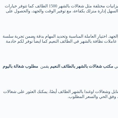
سواء كنت تبحث عن شغالات بالشهر الطائف حبشيات أو شغالات الطائف بالشهر حى المرجان، ستجد خيارات متنوعة تناسب جميع الأحياء وميزانيات مختلفة مثل شغالات بالشهر 1500 الطائف كما تتوفر خيارات
لسهل إدارة منزلك بكفاءة، مع توفير الوقت والجهد، والحصول على
جهد. اختيار العاملة المناسبة وتحديد المهام بدقة يضمن تجربة سلسة
لنعيم بالطائف وايضاً نقدم لكم عاملات نظافة بالشهر في الطائف النعيم كما ايضاً نوفر لكم خادمة
في
مكتب شغالات بالشهر بالطائف النعيم
يقمن
مطلوب شغالة باليوم
طائف، بالإضافة إلى شغالات بالشهر الطائف السنابل وشغالات اوغندا بالشهر الطائف أيضًا، يمكنك العثور على شغالات
لك وفق الحي والسعر المطلوب.