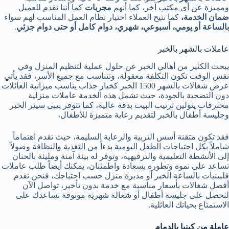
ومميزة عن أي مكتب آخر، كما أنهم
مجربات
كما أننا نقدم للعميل
ضمان الخدمة،
كما نتيح العملاء اختيار نظام العمل المناسب لهم سواء
بالساعة أو يومي، أسبوعي، شهري، دوام كامل أو حتى دوام جزئي
.
عاملات بالشهر بالخبر
يبحث الكثير من أهالي الخبر عن حلول عملية لتنظيم المنزل وفي
نفس الوقت تكون التكلفة معقولة، وتتناسب مع جميع الأسر، فقد يأتي
عرض شغالات بالشهر 1500 الخبر كخيار جذاب يناسب ميزانية العائلات
دون التضحية بالجودة، حيث تشمل هذه الخدمة عاملات منزلية
محترفات يتولين ترتيب البيت بدقة عالية، كما تتوفر بيبى سيتر الخبر
وجليسة أطفال بالخبر لتقديم رعاية متميزة للأطفال،
فقد تكون متقنة أسس التربية والرعاية السليمة، حيث تقدم اهتماماً
شاملاً بكل احتياجات الطفل اليومية بدءاً من التغذية والنظافة وصولاً
إلى الأنشطة التعليمية والترفيهية، وتوفر له بيئة آمنة ومليئة بالحنان
تساعد على نموه وتطوره بسعادة واطمئنان، يمكنك أيضاً طلب عاملات
فلبينيات بالساعة الخبر أو مدبرة منزل حسب احتياجك، فنحن نقدم
أفضل شغالات بأسعار مناسبة مع خدمة بدون تأخير، تواصل الآن
لتحصل على جليسة أطفال أو شغالة شهرية موثوقة تساعدك على
الاستمتاع بحياتك العائلية.
عاملة من كينيا بالدمام