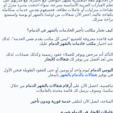
أن إجادتهم للغة الإنجليزية يسهل التواصل مع الأسرة، مع قدرتهم على
تعلم العبارات العربية الأساسية بسرعة، سواء احتجت مدبرة منزل أو
طباخات منزليات أو عاملات نظافة، فجميعهم يقدمن خدمات متكاملة
بكفاءة عالية، احجز الآن شغالات من اوغندا بالشهر أو يومية واستمتع
براحة منزلك.
كيف تختار مكاتب تأجير الخادمات بالشهر في الدمام؟
فيه قاعدة معروفة للجميع “ليس كل مكتب يقدم نفس الخدمة”، لذلك
عند اختيار
مكتب خادمات بالشهر الدمام
عليك
التأكد أنه مرخص ويوفر للعملاء عقود رسمية وكذلك ضمانات، لذلك
نحن نُعد أفضل من يوفر لك
شغالات للايجار
اليومي الدمام
ليوم واحد أو يومين أو حتى للعقود الطويلة فنحن الأول
في توفير
شغالات بالدمام بالشهر
بأسعار
تنافسية، احصل الآن على
أرقام شغالات بالشهر الدمام
من خلال
مكتبنا، وسوف نرسل لك قائمة محدثة بالعاملات
المتاحة، اتصل الآن لتتلقى
خدمة فورية
وبدون تأخير
.
عاملات للإيجار فى الدمام شهري