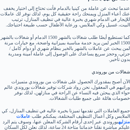
عندما تبحث عن عاملة من كينيا بالدمام فأنت تحتاج إلى اختيار يخفف
عنك أعباء المنزل ويمنحك راحة حقيقية كل يوم، لذلك نوفر لك عاملات
للإيجار فى الدمام شهري بخبرة عالية في تنظيف المنازل، ترتيب
البيت، غسيل وكي الملابس، ورعاية الأطفال حسب طبيعة احتياجك.
كما تستطيع أيضًا طلب شغالات بالشهر 1500 الدمام أو شغالات بالشهر
1500 الخبر لمن يريد خدمة مناسبة بميزانية واضحة، مع خيارات مرنة
لمن يبحث عن عاملات بالشهر بالخبر بنظام شهري أو دوام كامل /
جزئي، وحجز سريع يساعدك على الوصول إلى عاملة أمينة ومدربة
بدون تأخير.
شغالات من بوروندي
الآن أصبح بمقدورك الحصول على شغالات من بوروندي متميزات
وراتبهم في المعقول، نحن رواد شركات توفير شغالات بوروندي عالم
حواء الذي يبحثن فيه النساء عن الراحة في منازلهن، لذلك نوفر
خصومات هائلة على جميع طلبات الشغالات.
جميع العاملات التي نقدمها تميزنا بخبره عاليه في تنظيف المنازل، كي
الملابس وكل أعمال التنظيف المختلفة، يمكنكم طلب
عاملات
منزليه
بوروندي عبر إحدى أرقام الشركة المعلن عنها، وسوف يتم الرد
عليكم مباشرة نقلنا خدماتنا متاحة 24 ساعة، لذلك نعلن لكل السكان