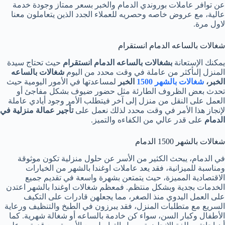
عن توافر عاملات بوروندي الدمام والخبر بسعر ممتاز وجودة خدمة
عالية، مع عروض خاصه وحصريه للعملاء الجدد الذين يتعاملون معنا
لاول مرة.
شغالات بالساعه الدمام انستقرام
يمكنك الإستعانة
بشغالات بالساعه الدمام انستقرام
حيث تحتاج سيدة
المنزل إلىأكثر من عاملة في وقت محدد من اليوم
شغالات بالساعه
الخبر،
شغالات بالشهر 1500
الخبر
لمساعدتها في الأمور اليومية حيث
تحدث بعض الظروف الطارئة مثل حضور ضيوف بشكل مفاجئ أو
العمل على النقل من منزل إلى آخر فيتطلب الأمر وجود أيادي عاملة
لإنجاز هذا الأمر في وقت محدد لذلك نعمل على
تأجير عمالة منزلية في
الدمام
على قدر عالي من الكفاءه والتميز.
شغالات بالشهر 1500 الدمام
في الدمام، يبحث الكثير من الأسر عن حلول منزلية تكون موثوقة
ومناسبة للميزانية، فقد يعد عاملات اوغندا بالشهر من الخيارات
الاقتصادية المميزة، حيث يتمتعن بشهرة واسعة في تقديم جميع
الخدمات بجدية وبشكل منتظم. فمعظم شغالات اوغندا بالشهر اعتدن
على العمل اليدوي منذ الصغر، مما يجعلهن قادرات على التكيف
السريع مع متطلبات المنزل، فقد يبرزون في الطبخ والتنظيف ورعاية
الأطفال وكبار السن، سواء كن خادمة بالساعه أو شغالة شهرية. كما