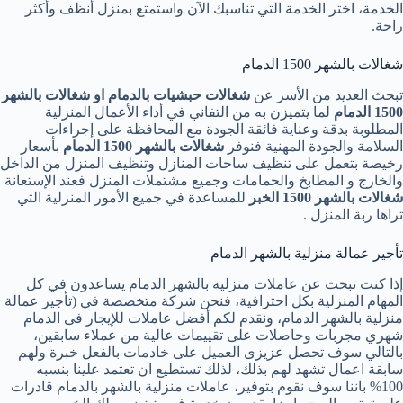
الخدمة، اختر الخدمة التي تناسبك الآن واستمتع بمنزل أنظف وأكثر
راحة.
شغالات بالشهر 1500 الدمام
تبحث العديد من الأسر عن
شغالات حبشيات بالدمام او شغالات بالشهر
1500 الدمام
لما يتميزن به من التفاني في أداء الأعمال المنزلية
المطلوبة بدقة وعناية فائقة الجودة مع المحافظة على إجراءات
السلامة والجودة المهنية فنوفر
شغالات
بالشهر 1500 الدمام
بأسعار
رخيصة بتعمل على تنظيف ساحات المنازل وتنظيف المنزل من الداخل
والخارج و المطابخ والحمامات وجميع مشتملات المنزل فعند الإستعانة
شغالات بالشهر 1500 الخبر
للمساعدة في جميع الأمور المنزلية التي
تراها ربة المنزل .
تأجير عمالة منزلية بالشهر الدمام
إذا كنت تبحث عن عاملات منزلية بالشهر الدمام يساعدون في كل
المهام المنزلية بكل احترافية، فنحن شركة متخصصة في (تأجير عمالة
منزلية بالشهر الدمام، ونقدم لكم أفضل عاملات للإيجار فى الدمام
شهري مجربات وحاصلات على تقييمات عالية من عملاء سابقين،
بالتالي سوف تحصل عزيزى العميل على خادمات بالفعل خبرة ولهم
سابقة اعمال تشهد لهم بذلك، لذلك تستطيع ان تعتمد علينا بنسبه
100% باننا سوف نقوم بتوفير، عاملات منزلية بالشهر بالدمام قادرات