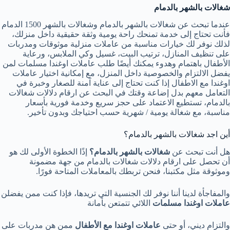
شغالات بالشهر بالدمام
عندما تبحث عن شغالات بالشهر بالدمام وشغالات بالشهر 1500 الدمام
فأنت تحتاج إلى خدمة تمنحك راحة يومية وثقة حقيقية داخل منزلك،
لذلك نوفر لك خيارات مناسبة من عاملات منزلية موثوقات ومدربات
على تنظيف المنازل، ترتيب البيت، غسيل وكي الملابس، ورعاية
الأطفال باهتمام وهدوء يمكنك أيضًا طلب عاملات اوغندا مسلمات لمن
يفضل الالتزام والخصوصية داخل المنزل، مع إمكانية اختيار عاملات
اوغندا مع الاطفال إذا كنت تحتاج إلى عناية آمنة للصغار وخبرة في
التعامل معهم بدل إضاعة وقتك في البحث عن ارقام دلالات شغالات
بالدمام، تستطيع الاعتماد على حجز سريع وخدمة فورية بأسعار
مناسبة، مع شغالة يومية / شهرية حسب احتياجك وبدون تأخير.
أين اجد شغالات بالشهر بالدمام؟
هل أنت تبحث عن
شغالات بالشهر بالدمام؟
إذًا الخطوة الأولى لك هو
أن تحصل على ارقام دلالات شغالات بالدمام من جهة مضمونة
وموثوقة مثل مكتبنا، فنحن تربطك بالمعاملات المتاحة فورًا.
والمفاجأة لدينا أننا نوفر لك الجنسية التي تريدها، فإذا كنت ممن يفضلن
عاملات اوغندا مسلمات
اللائي تتمتعن بأمانة
والتزام ديني، أو حتى
عاملات اوغندا مع الأطفال
ممن هن مدربات على