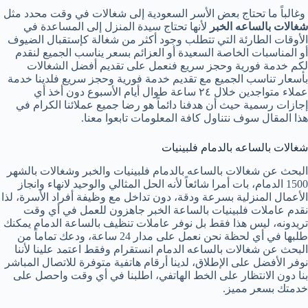
وغالباً ما تحتاج بعض الأسر السعودية إلى شغالات في وقت محدد مثل
شغالات بالساعه الخبر
لأنها تحتاج سيدة المنزل إلى المساعدة في
الأوقات الطارئة التي تتطلب وجود أكثر من شغالة كإستقبال الضيوف
أو المناسبات الخاصة السعيدة أو العزائم بسعر يناسب الجميع لنقدم
لكم خدمة فورية وحجز سريع فنعمل على تقديم أفضل الشغالات
بأسعار تناسب الجميع مع تقديم خدمة فورية وحجز سريع فلدينا خدمة
عملاء متواجدين خلال ٢٤ ساعة طوال أيام الأسبوع دون أخذ أي
إجازات رسمية حيث أن هدفنا دائماً هو رضا جميع عملائنا الكرام في
هذا المقال سوف نتناول كافة المعلومات تابعوا معنا.
شغالات بالساعه بالدمام فلبينيات
البحث عن شغالات بالساعه بالدمام فلبينيات والخبر وشغالات بالشهر
1500 الدمام، بات أمرا شائعاً لأنه الحل المثالي والوحيد لانهاء وانجاز
الأعمال المنزلية بسرعة ودقة، دون تداخل مع وظيفة أفراد الأسرة، لذا
نقدم عاملات فلبينيات بالساعة الخبر جاهزون للعمل في أي وقت
تريدونه، ليس هذا فقط بل نوفر عاملات تنظيف بالساعة الدمام يمكنك
طلبها في أي لحظة نحن نعمل على مدار 24 ساعة، ودعك تماماً من
البحث عن شغالات بالساعه الدمام انستقرام وفقط اعتمد علينا لأننا
نوفر الأفضل على الإطلاق، لدينا أرقام هاتفية متوفرة للاتصال المباشر
بنا دون الانتظار على الخط الهاتفي، اطلبنا في أي وقت واحصل على
خدمتك بسعر مميز.