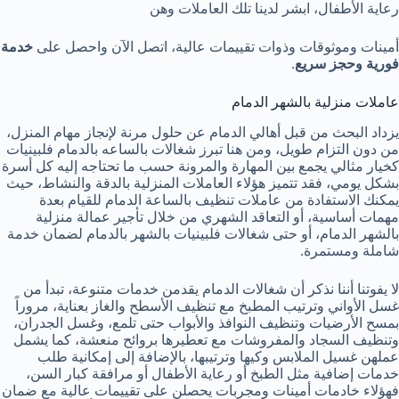
رعاية الأطفال، ابشر لدينا تلك العاملات وهن
أمينات وموثوقات وذوات تقييمات عالية، اتصل الآن واحصل على
خدمة
فورية
وحجز سريع
.
عاملات منزلية بالشهر الدمام
يزداد البحث من قبل أهالي الدمام عن حلول مرنة لإنجاز مهام المنزل،
من دون التزام طويل، ومن هنا تبرز شغالات بالساعه بالدمام فلبينيات
كخيار مثالي يجمع بين المهارة والمرونة حسب ما تحتاجه إليه كل أسرة
بشكل يومي، فقد تتميز هؤلاء العاملات المنزلية بالدقة والنشاط، حيث
يمكنك الاستفادة من عاملات تنظيف بالساعة الدمام للقيام بعدة
مهمات أساسية، أو التعاقد الشهري من خلال تأجير عمالة منزلية
بالشهر الدمام، أو حتى شغالات فلبينيات بالشهر بالدمام لضمان خدمة
شاملة ومستمرة.
لا يفوتنا أننا نذكر أن شغالات الدمام يقدمن خدمات متنوعة، تبدأ من
غسل الأواني وترتيب المطبخ مع تنظيف الأسطح والغاز بعناية، مروراً
بمسح الأرضيات وتنظيف النوافذ والأبواب حتى تلمع، وغسل الجدران،
وتنظيف السجاد والمفروشات مع تعطيرها بروائح منعشة، كما يشمل
عملهن غسيل الملابس وكيها وترتيبها، بالإضافة إلى إمكانية طلب
خدمات إضافية مثل الطبخ أو رعاية الأطفال أو مرافقة كبار السن،
فهؤلاء خادمات أمينات ومجربات يحصلن على تقييمات عالية مع ضمان