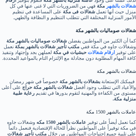
لذلك عملنا على وجود
عامله منزليه بالشهر مكه
فنقوم بتوفير
ارقام
شغالات بالشهر
مكة
فهي من الضروريات التي لا غنى عنها في كل
منزل حيث أنها تعمل
شغالات فى مكة
على المساعدة في تنظيم
الأمور المنزلية المختلفة التي تتطلب التنظيم و النظافة والطهي.
شغالات صوماليات بالشهر مكة
كما أن الكثير من المواطنين يفضلن
شغالات
صوماليات بالشهر مكة
وشغالات جاوه في مكة ففي
مكتب تأجير شغالات
بالشهر بمكة
نعمل
على توفير
ارقام شغالات
حبشيات في مكة
لعملهن بجد وإجتهاد وتنفيذ
كافة المهام المطلوبة دون مجادلة مع الإلتزام التام بالمواعيد المحددة.
شغالات بالشهر مكة
فيمكنك الإستعانة
بشغالات بالشهر مكة
خصوصاً في شهر رمضان
والأعياد التي تتطلب وجود أفضل
شغالات بالشهر مكة حراج
على أعلى
مستوى من الكفاءة والمهنية لتقوم بدورها في تقديم
رعاية طبية
منزلية مكة
.
عاملات بالشهر 1500 مكة
كما نعمل أيضاً على توفير
عاملات بالشهر 1500
مكه
وشغالات جاوه
في مكة توفيراً على المواطنين نظراً للحالة الإقتصادية فنعمل دائماً
على تلبية جميع إحتياجات المواطنين من خلال
مكتب تأجير شغالات