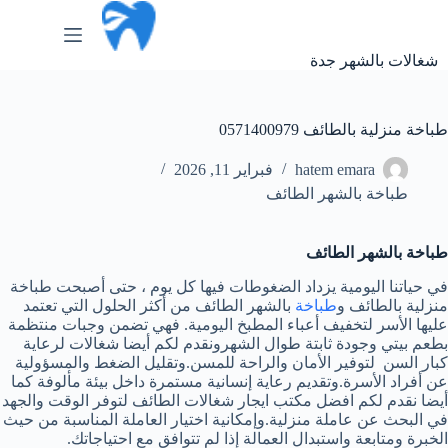
لتجاوز
لى
لمحتوى
شغالات بالشهر جدة
طباخة منزلية بالطائف 0571400979
hatem emara
فبراير 11, 2026
طباخة بالشهر الطائف
طباخة بالشهر الطائف
في حياتنا اليومية يزداد الضغوطات فيها كل يوم ، حتى أصبحت طباخة
منزلية بالطائف و
طباخة
بالشهر الطائف من أكثر الحلول التي تعتمد
عليها الأسر لتخفيف أعباء المطبخ اليومية. فهي تضمن وجبات منتظمة
بطعم بيتي وجودة ثابتة طوال الشهرونقدم لكم أيضا شغالات لرعاية
كبار السن لتوفير الأمان والراحة للمسن.وتقليل الضغط والمسؤولية
عن أفراد الأسرة.وتقديم رعاية إنسانية مستمرة داخل بيئة مألوفة كما
أيضا نقدم لكم افضل مكتب ايجار شغالات الطائف لتوفر الوقت والجهد
في البحث عن عاملة منزلية.وإمكانية اختيار العاملة المناسبة من حيث
الخبرة ومتابعة واستبدال العمالة إذا لم تتوافق مع احتياجاتك.