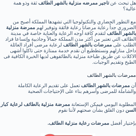
هل تبحث عن
تاجير ممرضه منزلية بالشهر الطائف
ثقة وذو همة
عالية؟
مع التطور الحضاري والتكنولوجيا التي تشهدها المملكة أصبح من
الضروري جداً رعاية مرضانا رعاية فائقة وتوفير لهم
ممرضة منزلية
بالشهر
الطائف
لتقدم كافة أوجه الرعاية والعناية خاصة في مدينة
الطائف التي تعتبر من أكثر مدن المملكة جمالاً وجاذبية وإتساعا فزاد
الطلب على
ممرضات بالشهر الطائف
لرعاية مرضى أفراد العائلة
داخل منازلهم ونستططيع أن نقدم خدمة ممتازة حتى تاكلوا أشهى
الاكلات عن طريق طباخة منزلية بالطائفوهى لديها الخبرة الكافية فى
الطبخ وتقديم الوجبات.
ممرضات بالشهر الطائف
أن
ممرضات بالشهر الطائف
تعمل على تقديم الرعاية الكاملة
والشاملة للمرضى وأسرهم بناء على الإحتياجات الصحية
المطلوبة اليومي فيمكن الإستعانة
ممرضة منزلية بالطائف لرعاية كبار
السن
دون القلق بشأن صحتهم لأننا نقوم
بإختيار أفضل
ممرضات رعاية منزلية الطائف.