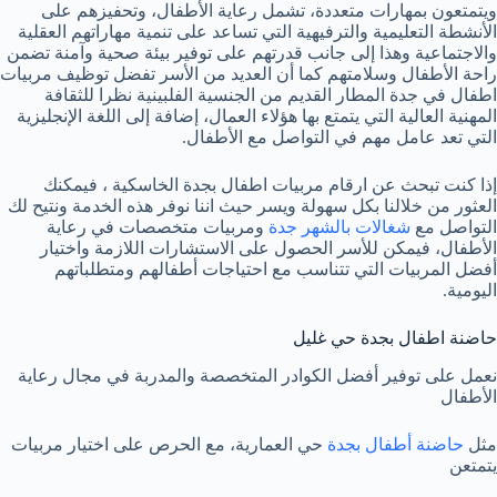
ويتمتعون بمهارات متعددة، تشمل رعاية الأطفال، وتحفيزهم على
الأنشطة التعليمية والترفيهية التي تساعد على تنمية مهاراتهم العقلية
والاجتماعية وهذا إلى جانب قدرتهم على توفير بيئة صحية وآمنة تضمن
راحة الأطفال وسلامتهم كما أن العديد من الأسر تفضل توظيف مربيات
اطفال في جدة المطار القديم من الجنسية الفلبينية نظرا للثقافة
المهنية العالية التي يتمتع بها هؤلاء العمال، إضافة إلى اللغة الإنجليزية
التي تعد عامل مهم في التواصل مع الأطفال.
إذا كنت تبحث عن ارقام مربيات اطفال بجدة الخاسكية ، فيمكنك
العثور من خلالنا بكل سهولة ويسر حيث اننا نوفر هذه الخدمة ونتيح لك
التواصل مع
شغالات بالشهر جدة
ومربيات متخصصات في رعاية
الأطفال، فيمكن للأسر الحصول على الاستشارات اللازمة واختيار
أفضل المربيات التي تتناسب مع احتياجات أطفالهم ومتطلباتهم
اليومية.
حاضنة اطفال بجدة حي غليل
نعمل على توفير أفضل الكوادر المتخصصة والمدربة في مجال رعاية
الأطفال
مثل
حاضنة أطفال بجدة
حي العمارية، مع الحرص على اختيار مربيات
يتمتعن