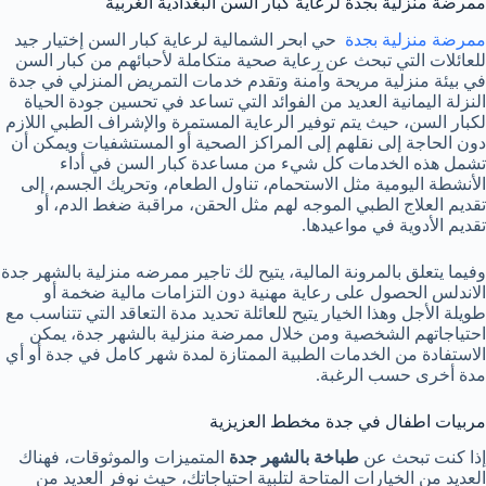
ممرضة منزلية بجدة لرعاية كبار السن البغدادية الغربية
ممرضة منزلية بجدة
حي ابحر الشمالية لرعاية كبار السن إختيار جيد
للعائلات التي تبحث عن رعاية صحية متكاملة لأحبائهم من كبار السن
في بيئة منزلية مريحة وآمنة وتقدم خدمات التمريض المنزلي في جدة
النزلة اليمانية العديد من الفوائد التي تساعد في تحسين جودة الحياة
لكبار السن، حيث يتم توفير الرعاية المستمرة والإشراف الطبي اللازم
دون الحاجة إلى نقلهم إلى المراكز الصحية أو المستشفيات ويمكن أن
تشمل هذه الخدمات كل شيء من مساعدة كبار السن في أداء
الأنشطة اليومية مثل الاستحمام، تناول الطعام، وتحريك الجسم، إلى
تقديم العلاج الطبي الموجه لهم مثل الحقن، مراقبة ضغط الدم، أو
تقديم الأدوية في مواعيدها.
وفيما يتعلق بالمرونة المالية، يتيح لك تاجير ممرضه منزلية بالشهر جدة
الاندلس الحصول على رعاية مهنية دون التزامات مالية ضخمة أو
طويلة الأجل وهذا الخيار يتيح للعائلة تحديد مدة التعاقد التي تتناسب مع
احتياجاتهم الشخصية ومن خلال ممرضة منزلية بالشهر جدة، يمكن
الاستفادة من الخدمات الطبية الممتازة لمدة شهر كامل في جدة أو أي
مدة أخرى حسب الرغبة.
مربيات اطفال في جدة مخطط العزيزية
إذا كنت تبحث عن
طباخة بالشهر جدة
المتميزات والموثوقات، فهناك
العديد من الخيارات المتاحة لتلبية احتياجاتك، حيث نوفر العديد من