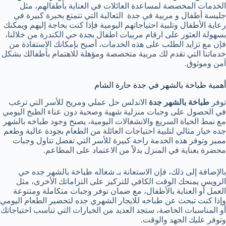
الخدمات المخصصة لمساعدة العائلات في العناية بأطفالهم، مثل
جليسة أطفال و مربية في جدة الثعالبة التي تتمتع بخبرة كبيرة في
رعاية الأطفال وتلبية احتياجاتهم اليومية فإذا كنت بحاجة إليهم ويمكنك
بسهولة العثور على ارقام مربيات اطفال بجدة حي الكندرة من خلالنا،
فإن مع تزايد الطلب على هذه الخدمات، أصبح بإمكانك الاستفادة من
خدماتنا التي تقدم لك مربية متخصصة ومؤهلة للاهتمام بأطفالك بشكل
آمن وموثوق.
أهمية طباخة بالشهر في جدة حارة الشام
توفر
طباخة بالشهر جدة
الاندلس حل عملي ومريح للأسر التي ترغب
في الحصول على وجبات منزلية شهية وصحية دون عناء الطبخ اليومي
مع نمط الحياة السريع والانشغالات اليومية، يصبح وجود طباخه بالشهر
جده خيار مثالي لتلبية احتياجات العائلة من الطعام بجودة عالية وطعم
مميز وتوفر هذه الخدمة راحة كبيرة للأسر التي تفضل تناول وجبات
محضرة بعناية في المنزل بدلاً من الاعتماد على المطاعم.
بالإضافة إلى ذلك، فإن الاستعانة بـ شغاله طباخة بالشهر جده حي
الرويس يمنحك الوقت الكافي للتركيز على التزاماتك الأخرى، مثل
العمل أو العناية بالأطفال، مع ضمان توفر وجبات متكاملة ومتنوعة
وإذا كنت تبحث عن طباخه للايجار الشهري جده لتحضير الطعام اليومي
أو المناسبات الخاصة، ستجد العديد من الخيارات التي تناسب احتياجاتك
وتوفر عليك الجهد والوقت.