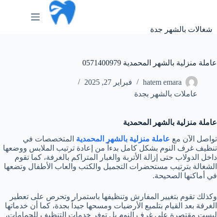
لتجاوز
لى
لمحتوى
شغالات بالشهر جدة
عاملة منزلية بالشهر المحمدية 0571400979
hatem emara
فبراير 27, 2025
عاملات بالشهر بجدة
عاملة منزلية بالشهر المحمدية
تواصل الآن مع
عاملة منزلية بالشهر المحمدية
المتخصصات في
تنظيف غرف النوم بشكل كامل بدءاً من إعادة ترتيب الملابس ووضعها
داخل الدولاب حتى إزالة الأتربة والغبار المتراكم بالغرفة، كما تقوم
الشغالة بترتيب مستحضرات التجميل والكتب والعاب الأطفال وتضعها
في أماكنها الصحيحة.
وكذلك تقوم بتغيير المفارش وتنظيفها باستمرار وتحرص على تعطير
الغرفة بعد القيام بتلميع الأرضيات ومسحها جيداً بجدة، كما أن خدماتها
ليست مقتصرة على غرف النوم بل توفر خدمات التنظيف للحمامات،