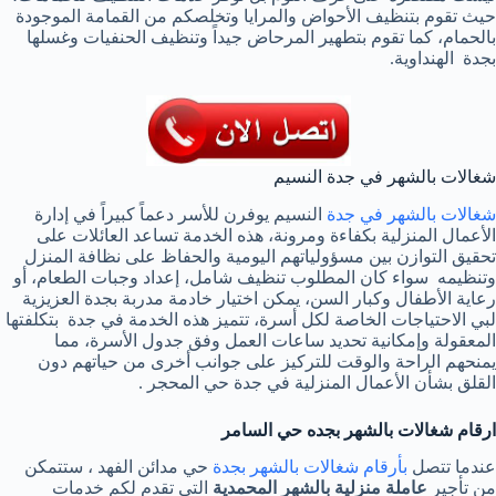
حيث تقوم بتنظيف الأحواض والمرايا وتخلصكم من القمامة الموجودة
بالحمام، كما تقوم بتطهير المرحاض جيداً وتنظيف الحنفيات وغسلها
بجدة الهنداوية.
شغالات بالشهر في جدة النسيم
شغالات بالشهر في جدة
النسيم يوفرن للأسر دعماً كبيراً في إدارة
الأعمال المنزلية بكفاءة ومرونة، هذه الخدمة تساعد العائلات على
تحقيق التوازن بين مسؤولياتهم اليومية والحفاظ على نظافة المنزل
وتنظيمه سواء كان المطلوب تنظيف شامل، إعداد وجبات الطعام، أو
رعاية الأطفال وكبار السن، يمكن اختيار خادمة مدربة بجدة العزيزية
لبي الاحتياجات الخاصة لكل أسرة، تتميز هذه الخدمة في جدة بتكلفتها
المعقولة وإمكانية تحديد ساعات العمل وفق جدول الأسرة، مما
يمنحهم الراحة والوقت للتركيز على جوانب أخرى من حياتهم دون
القلق بشأن الأعمال المنزلية في جدة حي المحجر .
ارقام شغالات بالشهر بجده حي السامر
عندما تتصل
بأرقام شغالات بالشهر بجدة
حي مدائن الفهد ، ستتمكن
من تأجير
عاملة منزلية بالشهر المحمدية
التي تقدم لكم خدمات