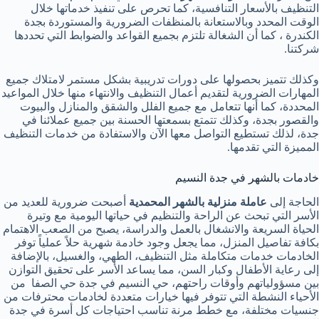
التنظيف بالأسعار التنافسية، كما تحرص على تنفيذ خدماتها خلال
الوقت المحدد وبالاستعانة بالمنظفات الضرورية والمستوردة بجدة
الكندرة ، كما أن الشغالة تلتزم بجميع القواعد والضوابط التي تحددها
شركتنا.
وكذلك تتميز بحصولها على دورات تدريبية بشكل مستمر لامتلاك جميع
المهارات الضرورية لتقديم أعمال التنظيف والانتهاء منها خلال المواعيد
المحددة، كما أنها تتعامل مع جميع الفلل والشقق والمنازل والبيوت
والقصور بجدة، وكذلك تتمتع بسمعتها الحسنة بين جميع عملائنا في
جدة، لذلك تستطيع التواصل معها الآن والاستفادة من خدمات التنظيف
المميزة التي تقدمها.
خادمات بالشهر في جدة النسيم
الحاجة إلى
عاملة منزلية بالشهر المحمدية
أصبحت ضرورية للعديد من
الأسر التي تبحث عن الراحة والتنظيم في حياتها اليومية مع وتيرة
الحياة السريعة والانشغال بالعمل والدراسة، يصبح من الصعب الاهتمام
بكافة تفاصيل المنزل، مما يجعل وجود خادمة شهرية حلاً عملياً توفر
الخادمات خدمات متكاملة مثل التنظيف، الطهي، والغسيل، بالإضافة
إلى رعاية الأطفال وكبار السن، مما يساعد الأسر على تحقيق التوازن
بين مسؤولياتهم وأوقات راحتهم، حي النسيم في جدة حي الصفا من
الأحياء النشطة التي تتوفر فيها خيارات متعددة لخادمات محترفات من
جنسيات مختلفة، مع خطط مرنة تناسب احتياجات كل أسرة في جدة