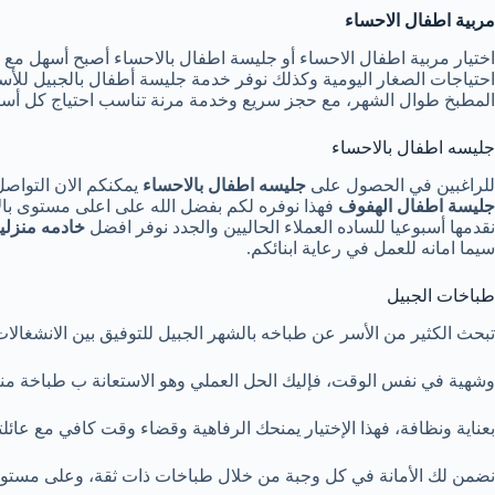
مربية اطفال الاحساء
اختيار مربية اطفال الاحساء أو جليسة اطفال بالاحساء أصبح أسهل مع
احتياجات الصغار اليومية وكذلك نوفر خدمة جليسة أطفال بالجبيل للأ
المطبخ طوال الشهر، مع حجز سريع وخدمة مرنة تناسب احتياج كل أسرة
جليسه اطفال بالاحساء
للراغبين في الحصول على
جليسه اطفال بالاحساء
يمكنكم الان التواص
جليسة اطفال الهفوف
فهذا نوفره لكم بفضل الله على اعلى مستوى ب
نقدمها أسبوعيا للساده العملاء الحاليين والجدد نوفر افضل
خادمه منزلية
سيما امانه للعمل في رعاية ابنائكم.
طباخات الجبيل
تبحث الكثير من الأسر عن طباخه بالشهر الجبيل للتوفيق بين الانشغالا
وشهية في نفس الوقت، فإليك الحل العملي وهو الاستعانة ب طباخة منزل
بعناية ونظافة، فهذا الإختيار يمنحك الرفاهية وقضاء وقت كافي مع عائ
نضمن لك الأمانة في كل وجبة من خلال طباخات ذات ثقة، وعلى مستوى