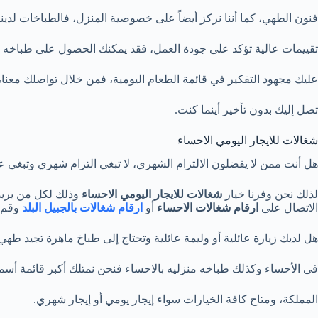
فنون الطهي، كما أننا نركز أيضاً على خصوصية المنزل، فالطباخات لدي
تقييمات عالية تؤكد على جودة العمل، فقد يمكنك الحصول على طباخه ب
عليك مجهود التفكير في قائمة الطعام اليومية، فمن خلال تواصلك معن
تصل إليك بدون تأخير أينما كنت.
شغالات للايجار اليومي الاحساء
هل أنت ممن لا يفضلون الالتزام الشهري، لا تبغي التزام شهري وتبغي 
لذلك نحن وفرنا خيار
شغالات للايجار اليومي الاحساء
وذلك لكل من يريد 
الاتصال على
ارقام شغالات الاحساء
أو
ارقام شغالات بالجبيل البلد
وقم بط
هل لديك زيارة عائلية أو وليمة عائلية وتحتاج إلى طباخ ماهرة تجيد طهي
فى الأحساء وكذلك طباخه منزليه بالاحساء فنحن نمتلك أكبر قائمة أس
المملكة، ومتاح كافة الخيارات سواء إيجار يومي أو إيجار شهري.