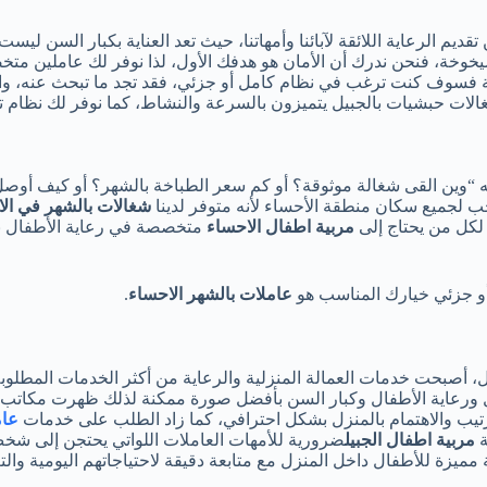
بين تقديم الرعاية اللائقة لآبائنا وأمهاتنا، حيث تعد العناية بكبار ا
يخوخة، فنحن ندرك أن الأمان هو هدفك الأول، لذا نوفر لك عاملين م
أخير في الاستجابة فسوف كنت ترغب في نظام كامل أو جزئي، فقد تجد ما تبحث ع
ات حبشيات بالجبيل يتميزون بالسرعة والنشاط، كما نوفر لك نظام تع
نه “وين القى شغالة موثوقة؟ أو كم سعر الطباخة بالشهر؟ أو كيف أوصل 
حب لجميع سكان منطقة الأحساء لأنه متوفر لدينا
شغالات بالشهر في ال
لكل من يحتاج إلى
مربية اطفال الاحساء
متخصصة في رعاية الأطفال بم
أو جزئي خيارك المناسب هو
عاملات بالشهر الاحساء
.
ازل، أصبحت خدمات العمالة المنزلية والرعاية من أكثر الخدمات المطل
ل ورعاية الأطفال وكبار السن بأفضل صورة ممكنة لذلك ظهرت مكاتب ت
ترتيب والاهتمام بالمنزل بشكل احترافي، كما زاد الطلب على خدمات
عام
ة
مربية اطفال الجبيل
ضرورية للأمهات العاملات اللواتي يحتجن إلى شخ
مميزة للأطفال داخل المنزل مع متابعة دقيقة لاحتياجاتهم اليومية والتع