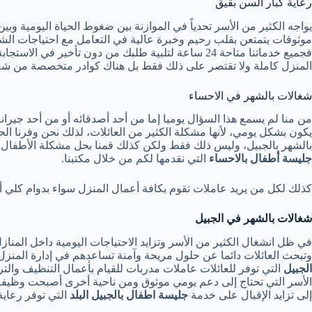
رعاية كبار السن بقيق
​يواجه الكثير من الأسر تحدياً في الموازنة بين ضغوط الحياة اليومية و
موثوقات يتمتعن بقلب رحيم وخبرة عالية في التعامل مع احتياجات الش
فجميع خدماتنا متاحة 24 ساعة لتلبية طلبك من دون ت
المنزل كاملة ولا تقتصر على ذلك فقط بل هناك كوادر متخصصة من شغال
شغالات بالشهر في الاحساء
من منا لم يسمع هذا السؤال يوميا إما من أحد أصدقائه أو من أحد جيرا
يكون بشكل يومي، لأنها مشكلة الكثير من العائلات، لذلك نحن وفرنا ال
بالشهر بالجبيل، وليس ذلك فقط ولكن كذلك قمنا بحل مشكلة الأطفال 
جليسة أطفال بالاحساء
التي نقدمها لكم من خلال مكتبنا.
كذلك لكل من يريد عاملات تقوم بكافة أعمال المنزل سواء بدوام كلي 
شغالات بالشهر في الجبيل
في ظل انشغال الكثير من الأسر وتزايد الاحتياجات اليومية داخل المن
وتبحث العائلات دائما عن حلول مريحة وآمنة تساعدهم في إدارة المنز
الجبيل
التي توفر للعائلات عاملات مدربات للقيام بأعمال التنظيف وال
الأسر التي تحتاج إلى دعم يومي موثوق ومن ناحية أخرى أصبحت وظيف
إلى تزايد الإقبال على خدمة
جليسة اطفال بالجبيل البلد
التي توفر رعاية 