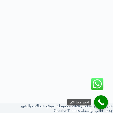
احجز معنا الان
حقوق النشر © لعام 2026 محفوظة لموقع شغالات بالشهر
جدة - قالب بواسطة
CreativeThemes